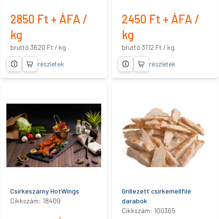
2850 Ft + ÁFA /
2450 Ft + ÁFA /
kg
kg
bruttó 3620 Ft / kg
bruttó 3112 Ft / kg
részletek
részletek
Csirkeszárny HotWings
Grillezett csirkemellfilé
Cikkszám: 18409
darabok
Cikkszám: 100365