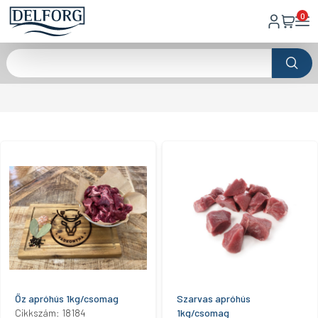
0
Őz apróhús 1kg/csomag
Szarvas apróhús
Cikkszám: 18184
1kg/csomag