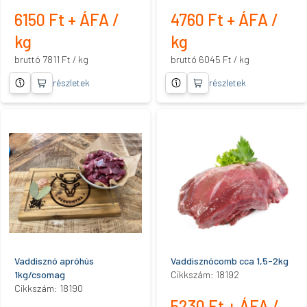
6150 Ft + ÁFA /
4760 Ft + ÁFA /
kg
kg
bruttó 7811 Ft / kg
bruttó 6045 Ft / kg
részletek
részletek
Vaddisznó apróhús
Vaddisznócomb cca 1,5-2kg
1kg/csomag
Cikkszám: 18192
Cikkszám: 18190
5230 Ft + ÁFA /